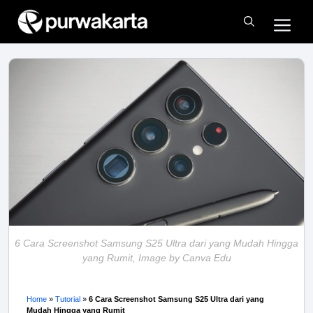
Skip
Me
to
content
6 Cara Screenshot Samsung S25 Ultra dari yang Mudah Hingga
yang Rumit, Image by Canva Edu
Home
»
Tutorial
»
6 Cara Screenshot Samsung S25 Ultra dari yang
Mudah Hingga yang Rumit