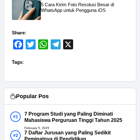
5 Cara Kirim Foto Resolusi Besar di
WhatsApp untuk Pengguna iOS
Share:
F
T
W
T
X
a
wi
h
el
c
tt
at
e
Tags:
e
er
s
gr
b
A
a
o
p
m
Popular Pos
o
p
k
7 Program Studi yang Paling Diminati
Mahasiswa Perguruan Tinggi Tahun 2025
February 5, 2025
7 Daftar Jurusan yang Paling Sedikit
Peminatnya di Pendidikan