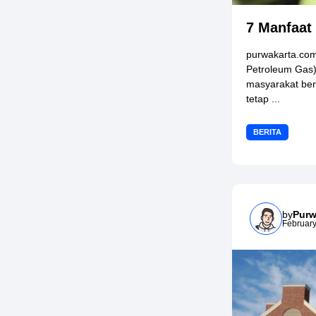
7 Manfaat
purwakarta.com
Petroleum Gas)
masyarakat ber
tetap ...
BERITA
by
Purw
February