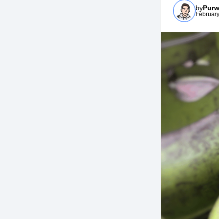
by
Purw
February