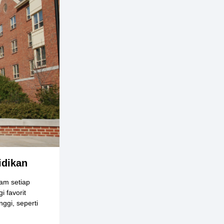
idikan
lam setiap
 favorit
ggi, seperti