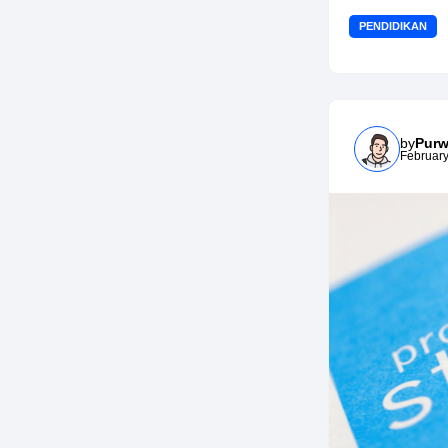
PENDIDIKAN
by
Purw
February