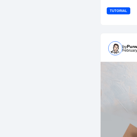
TUTORIAL
by
Purw
February