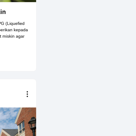
in
G (Liquefied
berikan kepada
t miskin agar