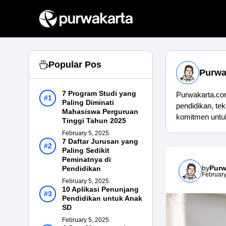
Skip
to
content
Popular Pos
Purwa
7 Program Studi yang
Purwakarta.com
Paling Diminati
pendidikan, tek
Mahasiswa Perguruan
komitmen untu
Tinggi Tahun 2025
February 5, 2025
7 Daftar Jurusan yang
Paling Sedikit
Peminatnya di
by
Purw
Pendidikan
February
February 5, 2025
10 Aplikasi Penunjang
Pendidikan untuk Anak
SD
February 5, 2025